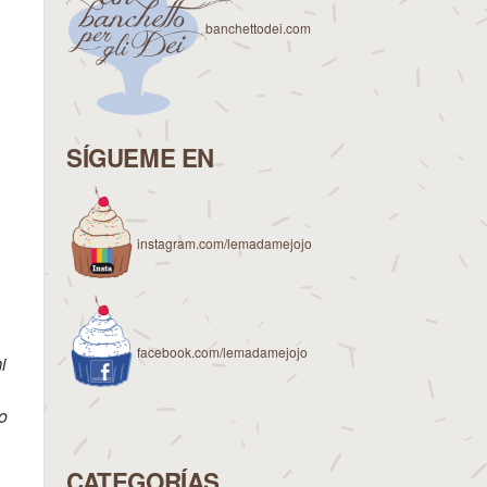
banchettodei.com
SÍGUEME EN
instagram.com/lemadamejojo
facebook.com/lemadamejojo
i
to
CATEGORÍAS