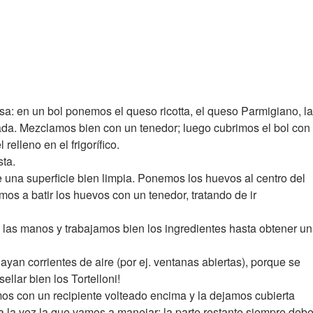
sa: en un bol ponemos el queso ricotta, el queso Parmigiano, la
ada. Mezclamos bien con un tenedor; luego cubrimos el bol con
relleno en el frigorífico.
ta.
una superficie bien limpia. Ponemos los huevos al centro del
mos a batir los huevos con un tenedor, tratando de ir
s manos y trabajamos bien los ingredientes hasta obtener u
an corrientes de aire (por ej. ventanas abiertas), porque se
ellar bien los Tortelloni!
os con un recipiente volteado encima y la dejamos cubierta
a la vez la que vamos a manejar; la parte restante siempre deb