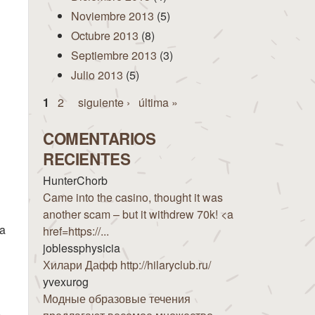
Noviembre 2013
(5)
Octubre 2013
(8)
Septiembre 2013
(3)
Julio 2013
(5)
Páginas
1
2
siguiente ›
última »
COMENTARIOS
RECIENTES
HunterChorb
Came into the casino, thought it was
another scam – but it withdrew 70k! <a
na
href=https://...
joblessphysicia
Хилари Дафф http://hilaryclub.ru/
yvexurog
Модные образовые течения
e