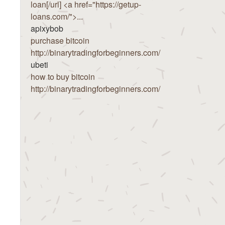
loan[/url] <a href="https://getup-
loans.com/">...
apixybob
purchase bitcoin
http://binarytradingforbeginners.com/
ubeti
how to buy bitcoin
http://binarytradingforbeginners.com/