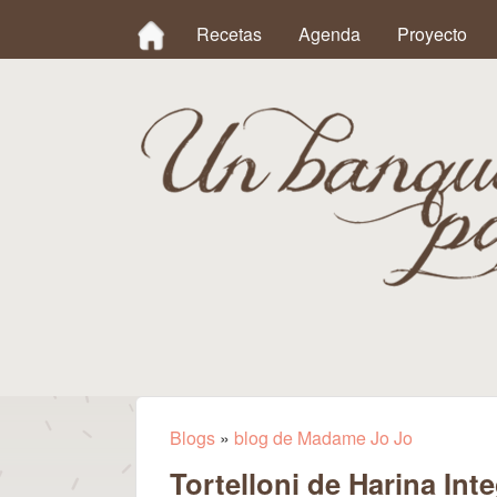
MAIN MENU
Recetas
Agenda
Proyecto
Un
Banquete
Blogs
»
blog de Madame Jo Jo
Se encuentra usted aqu
Tortelloni de Harina Int