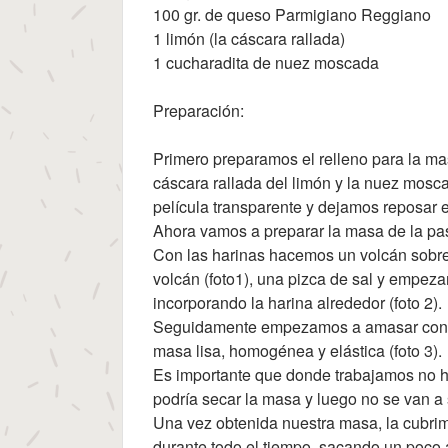
100 gr. de queso Parmigiano Reggiano
1 limón (la cáscara rallada)
1 cucharadita de nuez moscada
Preparación:
Primero preparamos el relleno para la ma
cáscara rallada del limón y la nuez mosc
película transparente y dejamos reposar el 
Ahora vamos a preparar la masa de la pas
Con las harinas hacemos un volcán sobre 
volcán (foto1), una pizca de sal y empeza
incorporando la harina alrededor (foto 2).
Seguidamente empezamos a amasar con la
masa lisa, homogénea y elástica (foto 3).
Es importante que donde trabajamos no hay
podría secar la masa y luego no se van a s
Una vez obtenida nuestra masa, la cubrim
durante todo el tiempo, sacando un poco 