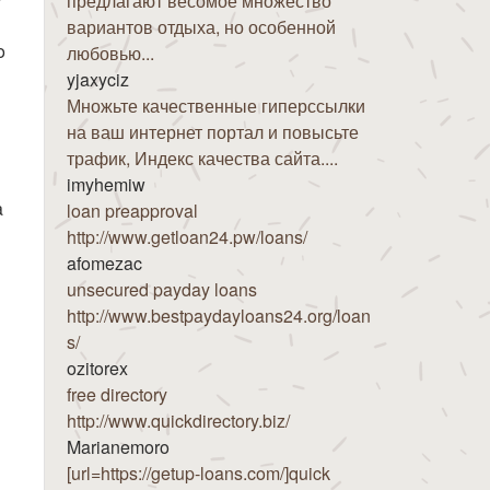
предлагают весомое множество
вариантов отдыха, но особенной
o
любовью...
yjaxyciz
Множьте качественные гиперссылки
на ваш интернет портал и повысьте
трафик, Индекс качества сайта....
imyhemiw
a
loan preapproval
http://www.getloan24.pw/loans/
afomezac
unsecured payday loans
http://www.bestpaydayloans24.org/loan
s/
ozitorex
free directory
http://www.quickdirectory.biz/
Marianemoro
[url=https://getup-loans.com/]quick