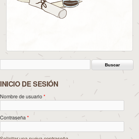
Buscar
Formulario de búsqueda
INICIO DE SESIÓN
Nombre de usuario
*
Contraseña
*
Solicitar una nueva contraseña