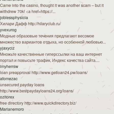
Came into the casino, thought it was another scam – but it
withdrew 70k! <a href=https://...
joblessphysicia
Хилари Дафф http://hilaryclub.ru/
yvexurog
Модные образовые течения предлагают весомое
множество вариантов отдыха, но особенной любовью...
yjaxyciz
Множьте качественные гиперссылки на ваш интернет
портал и повысьте трафик, Индекс качества сайта....
imyhemiw
loan preapproval http://www.getloan24.pw/loans/
afomezac
unsecured payday loans
http://www.bestpaydayloans24.org/loans/
ozitorex
free directory http://www.quickdirectory.biz/
Marianemoro