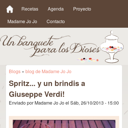
MAIN MENU
Pasar al contenido principal
Recetas
Agenda
Proyecto
Madame Jo Jo
Contacto
Un
Blogs
»
blog de Madame Jo Jo
Se encuentra usted aquí
Spritz... y un brindis a
Banquete
Giuseppe Verdi!
para los
Enviado por
Madame Jo Jo
el
Sáb, 26/10/2013 - 15:00
Dioses