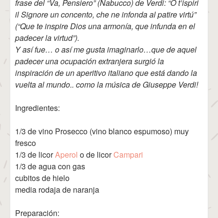
frase del “Va, Pensiero” (Nabucco) de Verdi: “O t’ispiri
il Signore un concento, che ne infonda al patire virtú”
(“Que te inspire Dios una armonía, que infunda en el
padecer la virtud”).
Y así fue… o así me gusta imaginarlo…que de aquel
padecer una ocupación extranjera surgió la
inspiración de un aperitivo italiano que está dando la
vuelta al mundo.. como la música de Giuseppe Verdi!
Ingredientes:
1/3 de vino Prosecco (vino blanco espumoso) muy
fresco
1/3 de licor
Aperol
o de licor
Campari
1/3 de agua con gas
cubitos de hielo
media rodaja de naranja
Preparación: