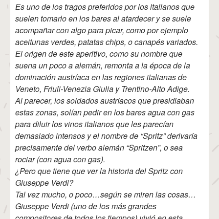
Es uno de los tragos preferidos por los italianos que
suelen tomarlo en los bares al atardecer y se suele
acompañar con algo para picar, como por ejemplo
aceitunas verdes, patatas chips, o canapés variados.
El origen de este aperitivo, como su nombre que
suena un poco a alemán, remonta a la época de la
dominación austríaca en las regiones italianas de
Veneto, Friuli-Venezia Giulia y Trentino-Alto Adige.
Al parecer, los soldados austríacos que presidiaban
estas zonas, solían pedir en los bares agua con gas
para diluir los vinos italianos que les parecían
demasiado intensos y el nombre de “Spritz” derivaría
precisamente del verbo alemán “Spritzen”, o sea
rociar (con agua con gas).
¿Pero que tiene que ver la historia del Spritz con
Giuseppe Verdi?
Tal vez mucho, o poco…según se miren las cosas…
Giuseppe Verdi (uno de los más grandes
compositores de todos los tiempos) vivió en esta