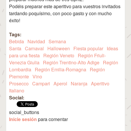
Podéis preparar este aperitivo para vuestros invitados
tardando poquísimo, con poco gasto y con mucho
éxito!
Tags:
Bebida
Navidad
Semana
Santa
Carnaval
Halloween
Fiesta popular
Ideas
para una fiesta
Región Veneto
Región Friuli-
Venezia Giulia
Región Trentino-Alto Adige
Región
Lombardia
Región Emilia-Romagna
Región
Piemonte
Vino
Prosecco
Campari
Aperol
Naranja
Aperitivo
Italiano
Social:
social_buttons
Inicie sesión
para comentar