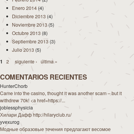
Enero 2014
(4)
Diciembre 2013
(4)
Noviembre 2013
(5)
Octubre 2013
(8)
Septiembre 2013
(3)
Julio 2013
(5)
Páginas
1
2
siguiente ›
última »
COMENTARIOS RECIENTES
HunterChorb
Came into the casino, thought it was another scam – but it
withdrew 70k! <a href=https://...
joblessphysicia
Хилари Дафф http://hilaryclub.ru/
yvexurog
Модные образовые течения предлагают весомое