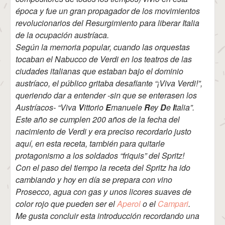
época y fue un gran propagador de los movimientos
revolucionarios del Resurgimiento para liberar Italia
de la ocupación austríaca.
Según la memoria popular, cuando las orquestas
tocaban el Nabucco de Verdi en los teatros de las
ciudades italianas que estaban bajo el dominio
austríaco, el público gritaba desafiante “¡Viva Verdi!”,
queriendo dar a entender -sin que se enterasen los
Austríacos- “Viva
V
ittorio
E
manuele
R
ey
D
e
I
talia”.
Este año se cumplen 200 años de la fecha del
nacimiento de Verdi y era preciso recordarlo justo
aquí, en esta receta, también para quitarle
protagonismo a los soldados “friquis” del Spritz!
Con el paso del tiempo la receta del Spritz ha ido
cambiando y hoy en día se prepara con vino
Prosecco, agua con gas y unos licores suaves de
color rojo que pueden ser el
Aperol
o el
Campari
.
Me gusta concluir esta introducción recordando una