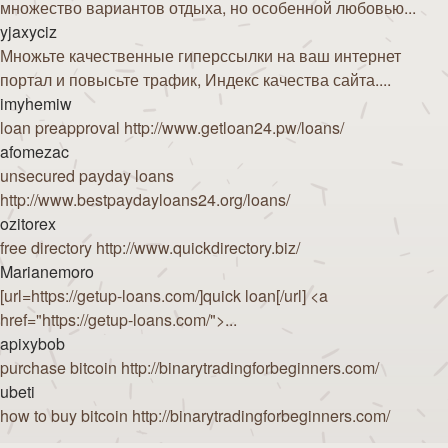
множество вариантов отдыха, но особенной любовью...
yjaxyciz
Множьте качественные гиперссылки на ваш интернет
портал и повысьте трафик, Индекс качества сайта....
imyhemiw
loan preapproval http://www.getloan24.pw/loans/
afomezac
unsecured payday loans
http://www.bestpaydayloans24.org/loans/
ozitorex
free directory http://www.quickdirectory.biz/
Marianemoro
[url=https://getup-loans.com/]quick loan[/url] <a
href="https://getup-loans.com/">...
apixybob
purchase bitcoin http://binarytradingforbeginners.com/
ubeti
how to buy bitcoin http://binarytradingforbeginners.com/