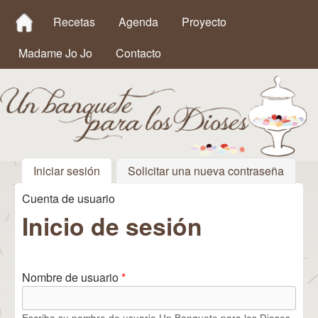
MAIN MENU
Pasar al contenido principal
Recetas
Agenda
Proyecto
Madame Jo Jo
Contacto
Iniciar sesión
(solapa activa)
Solicitar una nueva contraseña
Un
Cuenta de usuario
Se encuentra usted aquí
Banquete
Inicio de sesión
para los
Dioses
Nombre de usuario
*
Escriba su nombre de usuario Un Banquete para los Dioses.