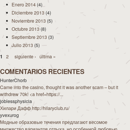
Enero 2014
(4)
Diciembre 2013
(4)
Noviembre 2013
(5)
Octubre 2013
(8)
Septiembre 2013
(3)
Julio 2013
(5)
Páginas
1
2
siguiente ›
última »
COMENTARIOS RECIENTES
HunterChorb
Came into the casino, thought it was another scam – but it
withdrew 70k! <a href=https://...
joblessphysicia
Хилари Дафф http://hilaryclub.ru/
yvexurog
Модные образовые течения предлагают весомое
множество вариантов отдыха, но особенной любовью...