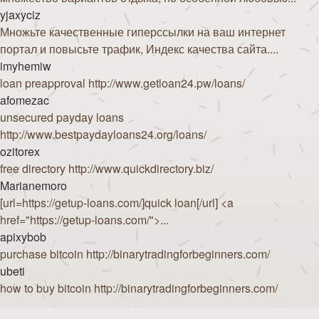
yjaxyciz
Множьте качественные гиперссылки на ваш интернет
портал и повысьте трафик, Индекс качества сайта....
imyhemiw
loan preapproval http://www.getloan24.pw/loans/
afomezac
unsecured payday loans
http://www.bestpaydayloans24.org/loans/
ozitorex
free directory http://www.quickdirectory.biz/
Marianemoro
[url=https://getup-loans.com/]quick loan[/url] <a
href="https://getup-loans.com/">...
apixybob
purchase bitcoin http://binarytradingforbeginners.com/
ubeti
how to buy bitcoin http://binarytradingforbeginners.com/