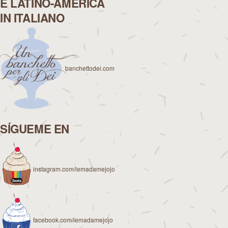
E LATINO-AMERICA
IN ITALIANO
banchettodei.com
SÍGUEME EN
instagram.com/lemadamejojo
facebook.com/lemadamejojo